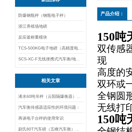
产品介绍：
防爆钢瓶秤（钢瓶电子秤）
浙江养殖场地磅
150
反应釜称重模块
双传感
TCS-500KG电子地磅（高精度电子秤）羽绒秤
现
SCS-XC-F无线便携式汽车衡/地磅/轴重秤/称重仪
高度的
相关文章
双环或
全钢圆
浠水60吨吊秤（云阳隔爆衡器）老河口120T汽车衡维修
无线打
汽车衡传感器适应性的环境问题：
150
再谈电子台秤的使用常识
全钢结
尉氏80T汽车磅（五峰汽车衡）下陆300吨地磅维修