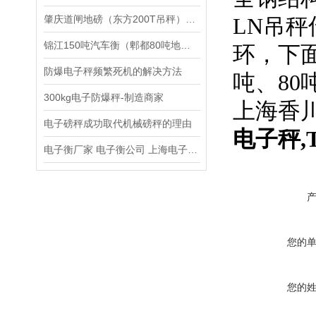
肇庆道闸地磅（东方200T吊秤）深圳50吨汽车衡）龙岗15T地磅维修
LN吊
锦江150吨汽车衡（郫都80吨地磅）*汽车衡维修
环，下面
防爆电子秤频繁死机的解决方法
吨、80
300kg电子防爆秤-制造商家
上海香
电子磅秤成功取代机械磅秤的理由
电子秤,
电子衡厂家 电子衡公司 上海电子衡总厂
您的
您的