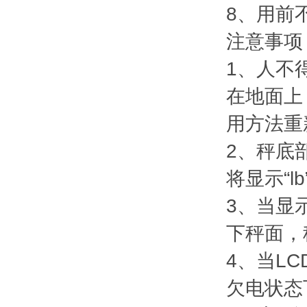
8、用前
注意事项
1、人不
在地面上
用方法重
2、秤底
将显示“lb
3、当显
下秤面，
4、当L
欠电状态