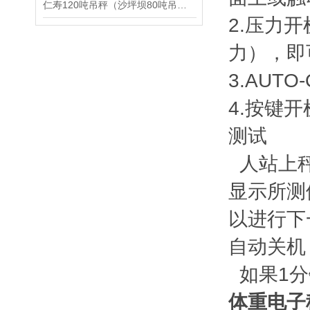
仁寿120吨吊秤（沙坪坝80吨吊秤（昭觉吊机秤）九龙坡20吨吊秤维修
2.压力
力），即
3.AU
4.按键
测试
人站上秤
显示所测
以进行下
自动关机
如果1分
体重电子