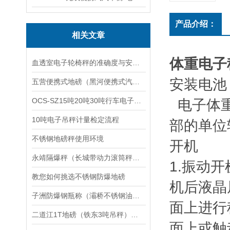
产品介绍：
相关文章
体重电子
血透室电子轮椅秤的准确度与安全性分析
安装电池
五营便携式地磅（黑河便携式汽车衡）新林便携式地磅）呼中便携式汽车衡维修
OCS-SZ15吨20吨30吨行车电子吊秤
电子体重
10吨电子吊秤计量检定流程
部的单位
不锈钢地磅秤使用环境
开机
永靖隔爆秤（长城带动力滚筒秤）城关滚轮电子秤维修
1.振动
教您如何挑选不锈钢防爆地磅
机后液晶屏
子洲防爆钢瓶称（灞桥不锈钢油桶秤）永济吊秤）洛川隔爆钢瓶秤维修
面上进行
二道江1T地磅（铁东3吨吊秤）朝阳30吨汽车衡维修
面上或触