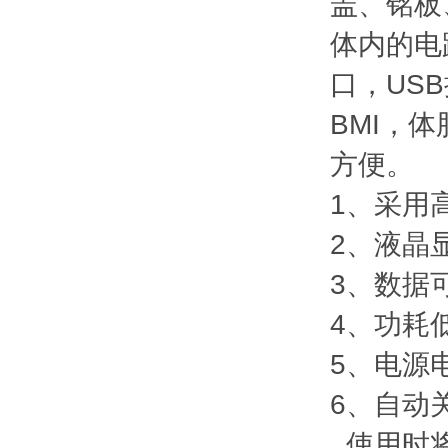
盖、铭板
体内的电
口，US
BMI，
方便。
1、采用
2、液晶
3、数据
4、功耗
5、电源
6、自动
使用时将