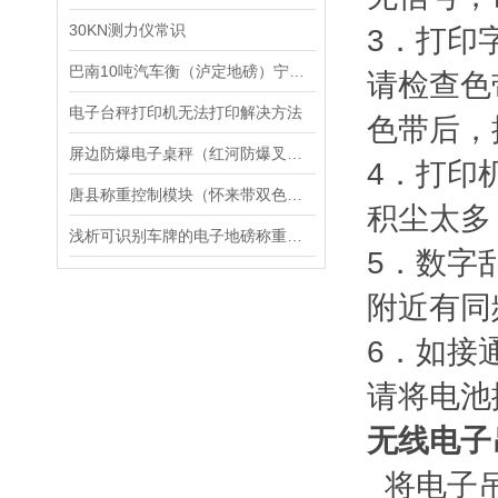
30KN测力仪常识
3．打印
巴南10吨汽车衡（泸定地磅）宁南轴重秤（美姑吊机称维修
请检查色
电子台秤打印机无法打印解决方法
色带后，
屏边防爆电子桌秤（红河防爆叉车称）双柏防爆电子秤）芒市防爆电子磅维修
4．打印
唐县称重控制模块（怀来带双色报警灯电子称）赤城带双色报警灯秤维修
积尘太多
浅析可识别车牌的电子地磅称重管理系统
5．数字
附近有同
6．如接
请将电池
无线电子
将电子吊