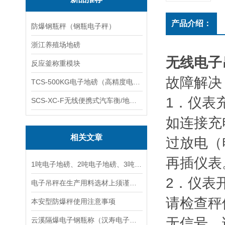
产品介绍：
防爆钢瓶秤（钢瓶电子秤）
浙江养殖场地磅
无线电子
反应釜称重模块
故障解决
TCS-500KG电子地磅（高精度电子秤）羽绒秤
1．仪表
SCS-XC-F无线便携式汽车衡/地磅/轴重秤/称重仪
如连接充
相关文章
过放电（
再插仪表
1吨电子地磅、2吨电子地磅、3吨电子地磅 生产厂家供应
2．仪表
电子吊秤在生产用料选材上须谨慎,安全*
请检查秤
本安型防爆秤使用注意事项
无信号，
云溪隔爆电子钢瓶称（汉寿电子隔爆衡器）君山隔爆电子油桶秤维修