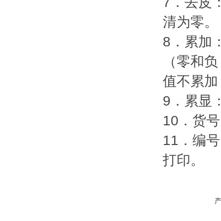
7．去皮
清为零。
8．累加
（零和负
值不累加
9．累显
10．货
11．编
打印。