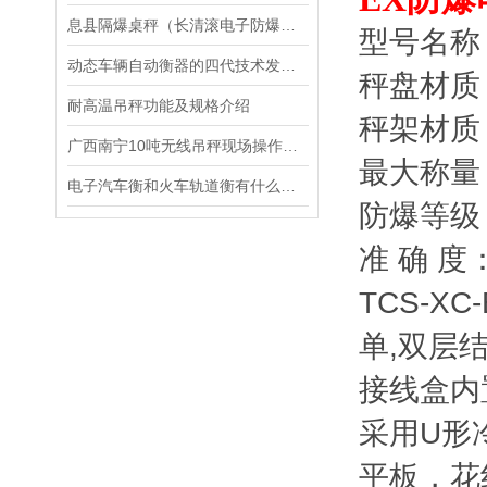
息县隔爆桌秤（长清滚电子防爆衡器）宛城隔爆吊秤维修
型号名称：
动态车辆自动衡器的四代技术发展：
秤盘材质
耐高温吊秤功能及规格介绍
秤架材质
广西南宁10吨无线吊秤现场操作规程：
最大称量：3
电子汽车衡和火车轨道衡有什么区别
防爆等级：E
准 确 度
TCS-X
单,双层
接线盒内
采用U形
平板，花