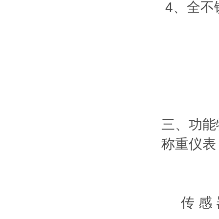
4、全不锈
选配
2
3、
4、
5、4
三、功能
称重仪表
内置
不锈
传 感 