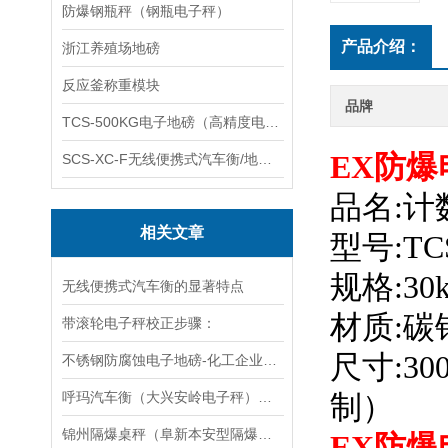
防爆钢瓶秤（钢瓶电子秤）
产品介绍：
浙江养殖场地磅
反应釜称重模块
品牌
TCS-500KG电子地磅（高精度电子秤）羽绒秤
EX防爆
SCS-XC-F无线便携式汽车衡/地磅/轴重秤/称重仪
品名:计
相关文章
型号:TC
规格:30kg
无线便携式汽车衡的显著特点
材质:
带滚轮电子秤校正步骤：
尺寸:300
不锈钢防腐蚀电子地磅-化工企业电子秤
呼玛汽车衡（大兴安岭电子秤）爱辉防爆秤）五指山地磅维修
制）
锦州隔爆桌秤（阜新本安型隔爆秤）宏伟电子秤维修
EX防爆