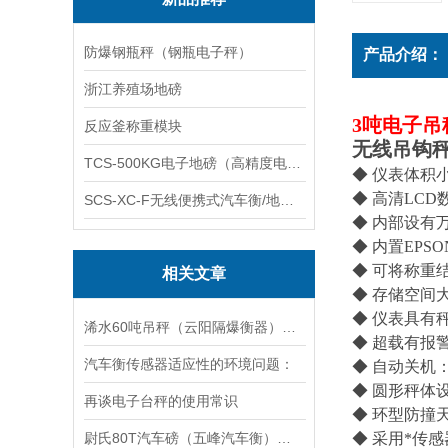
防爆钢瓶秤（钢瓶电子秤）
产品介绍：
浙江养殖场地磅
3吨电子吊
反应釜称重模块
无线吊钩
TCS-500KG电子地磅（高精度电子秤）羽绒秤
◆ 仪表体积
◆ 高清LCD
SCS-XC-F无线便携式汽车衡/地磅/轴重秤/称重仪
◆ 内部设有
◆ 内置EP
◆ 可将称重
相关文章
◆ 存储空间大
◆ 仪表具有
浠水60吨吊秤（云阳隔爆衡器）老河口120T汽车衡维修
◆ 超载有报
汽车衡传感器适应性的环境问题：
◆ 自动关机
◆ 圆形秤体
再谈电子台秤的使用常识
◆ 环型防撞
尉氏80T汽车磅（五峰汽车衡）下陆300吨地磅维修
◆ 采用*传