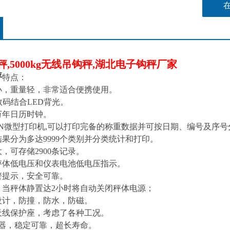
秤,5000kg无线吊钩秤,湖北电子钩秤厂家
秤
特点：
小，重量轻，非常适合便携使用。
数码结合LED背光。
万年日历时钟。
SON微型打印机,可以打印完备的称重数据并可按日期、编号及序
结果分为多达9999个类别并分类统计和打印。
，可存储2900条记录。
秤体低电压和仪表电池低电压指示。
警提示，安全可靠。
：当秤体静置达2小时将自动关闭秤体电源；
设计，防撞，防水，防磁。
天线保护座，考虑了各种工况。
感器，稳定可靠，超长寿命。