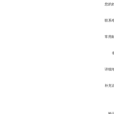
您的
联系
常用
详细
补充
验