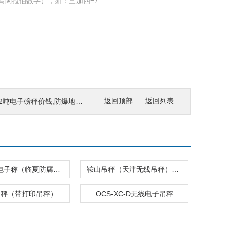
写阿拉伯数字），如：三加四=7
吨电子磅秤价钱,防爆地磅2T
返回顶部
返回列表
山南钢瓶电子称（临夏防腐蚀电子秤）拉萨电子吊钩秤
鞍山吊秤（天津无线吊秤）兴安盟防爆电子地磅
吊秤（带打印吊秤）
OCS-XC-D无线电子吊秤