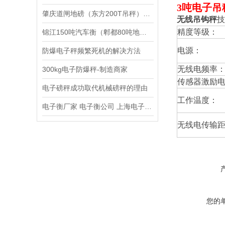
3吨电子吊
肇庆道闸地磅（东方200T吊秤）深圳50吨汽车衡）龙岗15T地磅维修
无线吊钩秤
技
精度等级：
锦江150吨汽车衡（郫都80吨地磅）*汽车衡维修
电源：
防爆电子秤频繁死机的解决方法
无线电频率
300kg电子防爆秤-制造商家
传感器激励
电子磅秤成功取代机械磅秤的理由
工作温度：
电子衡厂家 电子衡公司 上海电子衡总厂
无线电传输
您的