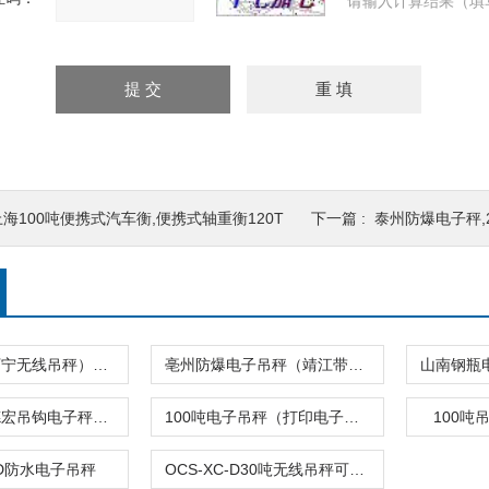
请输入计算结果（填
上海100吨便携式汽车衡,便携式轴重衡120T
下一篇 :
泰州防爆电子秤,2
凭祥吊磅（万宁无线吊秤）常德隔爆电子吊秤
亳州防爆电子吊秤（靖江带打印电子秤）贵阳带打印吊秤
临沧地磅（德宏吊钩电子秤）红河叉车电子称
100吨电子吊秤（打印电子吊秤）
100吨
C-D防水电子吊秤
OCS-XC-D30吨无线吊秤可外接大屏幕显示器