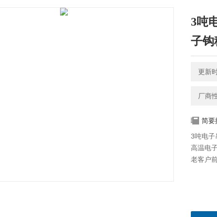
3吨
子钩
更新时间
厂商
简要
3吨电子
高温电子
老客户