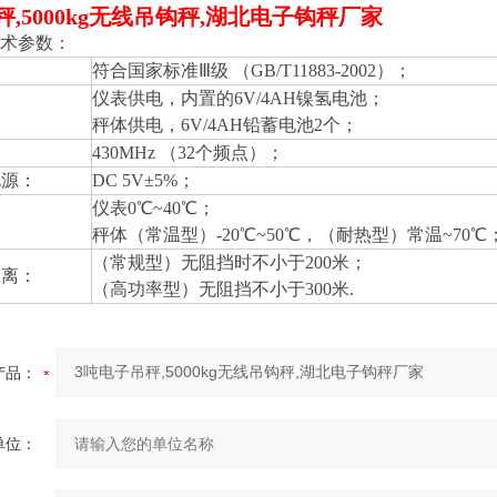
秤,5000kg无线吊钩秤,湖北电子钩秤厂家
术参数：
符合国家标准Ⅲ级 （GB/T11883-2002）；
仪表供电，内置的6V/4AH镍氢电池；
秤体供电，6V/4AH铅蓄电池2个；
：
430MHz
（32个频点）；
电源：
DC 5V
±5%；
仪表0℃~40℃；
秤体（常温型）-20℃~50℃，（耐热型）常温~70℃
（常规型）无阻挡时不小于200米；
距离：
（高功率型）无阻挡不小于300米.
产品：
单位：