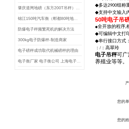
◆
多达2900组
肇庆道闸地磅（东方200T吊秤）深圳50吨汽车衡）龙岗15T地磅维修
◆
支持中文输入
锦江150吨汽车衡（郫都80吨地磅）*汽车衡维修
50吨电子吊
,
全开放的程序
◆
防爆电子秤频繁死机的解决方法
◆
可编辑中文打印
300kg电子防爆秤-制造商家
◆
串行接口方式：R
：/
：高翠玲
电子磅秤成功取代机械磅秤的理由
电子吊秤
可广
养殖业等等。
电子衡厂家 电子衡公司 上海电子衡总厂
您的
您的