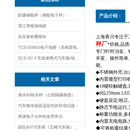
防爆钢瓶秤（钢瓶电子秤）
产品介绍：
浙江养殖场地磅
反应釜称重模块
上海香川
专注于
秤厂
*价格,
品质
TCS-500KG电子地磅（高精度电子秤）羽绒秤
专门针对冶金、
SCS-XC-F无线便携式汽车衡/地磅/轴重秤/称重仪
丰富、操作简单
能。
◆
不锈钢外壳
,
台
◆
内置微型打印
相关文章
◆
18
键轻触键盘
,
◆
8位250mm L
E
浠水60吨吊秤（云阳隔爆衡器）老河口120T汽车衡维修
◆
键盘设定/校正
,
汽车衡传感器适应性的环境问题：
◆
静态节电运行
,
◆
称重功能全
,
多
再谈电子台秤的使用常识
◆
内置充电电路
,
尉氏80T汽车磅（五峰汽车衡）下陆300吨地磅维修
◆
可将称重结果