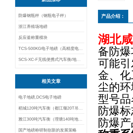
防爆钢瓶秤（钢瓶电子秤）
产品介绍：
浙江养殖场地磅
湖北咸
反应釜称重模块
备防爆
TCS-500KG电子地磅（高精度电子秤）羽绒秤
SCS-XC-F无线便携式汽车衡/地磅/轴重秤/称重仪
可能引
金、化
相关文章
尘的环
型号品名
电子地磅,DCS电子地磅
防爆标志
稻城120吨汽车衡（都江堰20T吊秤）石屏汽车衡（宝兴200T地磅维修
雅江300吨汽车衡（理塘140吨地磅）通江15T汽车磅维修
防爆产
国产地磅称研制创新的发展策略