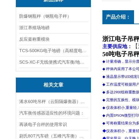
防爆钢瓶秤（钢瓶电子秤）
产品介绍：
浙江养殖场地磅
浙江电子吊秤
反应釜称重模块
【
主要供应地：
TCS-500KG电子地磅（高精度电子秤）羽绒秤
50吨电子吊
◆
计量准确，显示分
SCS-XC-F无线便携式汽车衡/地磅/轴重秤/称重仪
◆
秤体内采用了本公
◆
液晶显示带
炫彩
LED
相关文章
◆
工作温度可根据用
◆
多达
组称重数
2900
◆
完整的互换性、模
浠水60吨吊秤（云阳隔爆衡器）老河口120T汽车衡维修
◆
仪表体积小
重量轻
,
,
汽车衡传感器适应性的环境问题：
◆
内置
微型打印
EPSON
◆
可将称重结果分为
再谈电子台秤的使用常识
◆仪表体积小，重量
尉氏80T汽车磅（五峰汽车衡）下陆300吨地磅维修
◆背光显示，白天晚