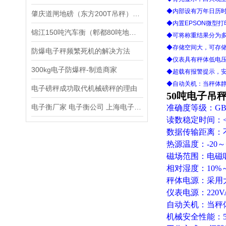
◆内部设有万年日历
肇庆道闸地磅（东方200T吊秤）深圳50吨汽车衡）龙岗15T地磅维修
◆内置
EPSON
微型打
锦江150吨汽车衡（郫都80吨地磅）*汽车衡维修
◆可将称重结果分为
◆存储空间大，可存
防爆电子秤频繁死机的解决方法
◆仪表具有秤体低电
300kg电子防爆秤-制造商家
◆超载有报警提示，
◆自动关机：当秤体
电子磅秤成功取代机械磅秤的理由
50吨电子吊
电子衡厂家 电子衡公司 上海电子衡总厂
准确度等级：GB/T1
读数稳定时间：<1
数据传输距离：不
热源温度：-20～+
磁场范围：电磁
相对湿度：10%～
秤体电源：采用大
仪表电源：220V
自动关机：当秤
机械安全性能：500%