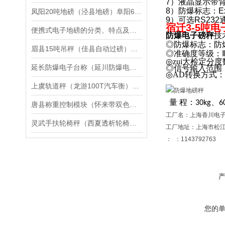
7）
液晶显示带背
8）
防爆标志：
E
凤阳20吨地磅（泾县地磅）阜阳60吨吊秤）宿州200T汽车衡维修
9）
可选
RS232
宿迁3-5吨电
便携式电子地磅的分类、特点及应用说明
防爆电子磅秤
技
◎防爆标志：防
眉县15吨吊秤（佳县自动过磅）韩城120T汽车衡）王益200T地磅维修
◎准确度等级：
◎
zui大检定分
延长防爆电子台称（延川防爆电子桌称）子长防爆电子吊秤维修
◎
信号输入范围
◎
AD
转换方式：
上虞轨道秤（龙游100T汽车衡）南湖10T地磅）洞头150T吊秤维修
量
程：
、
30kg
6
唐县称重控制模块（怀来带双色报警灯电子称）赤城带双色报警灯秤维修
工厂名：上海香川电
灵武手扶轮椅秤（西夏透析轮椅秤）金凤轮椅称维修
工厂地址：上海市松江
： ：1143792763
您的