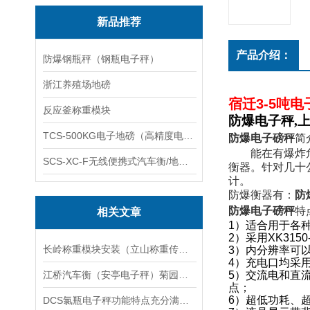
新品推荐
产品介绍：
防爆钢瓶秤（钢瓶电子秤）
浙江养殖场地磅
宿迁3-5吨电
反应釜称重模块
防爆电子秤
,
TCS-500KG电子地磅（高精度电子秤）羽绒秤
防爆电子磅秤
简
能在有爆炸
SCS-XC-F无线便携式汽车衡/地磅/轴重秤/称重仪
衡器。针对几十
计。
防爆衡器有：
防
防爆电子磅秤
特
相关文章
1）
适合用于各
2）
采用
XK3150
长岭称重模块安装（立山称重传感器）乾安隔爆钢瓶称维修
3）
内分辨率可
4）
充电口均采
江桥汽车衡（安亭电子秤）菊园防爆秤）华新无人值守地磅维修
5）
交流电和直
点；
6）
超低功耗、
DCS氯瓶电子秤功能特点充分满足客户的应用趋势