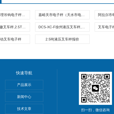
玉溪地磅（大理吊钩电子秤）昭通叉车电子称
嘉峪关市电子秤（天水市电子称）金昌市电子秤
DCS-XC-F安徽叉车秤,2.5T液压叉车秤
DCS-XC-F徐州液压叉车秤,2吨电子叉车秤报价
g手动叉车电子秤
2.5吨液压叉车秤报价
快速导航
5公斤电子秤价钱,15KG电子称报价
产品展示
0公斤电子秤价钱,30KG电子称报价
新闻中心
吊秤、常州10吨行车电子吊秤、金坛15吨电子吊钩秤厂价优惠
技术文章
扫一扫，微信咨询