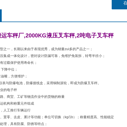
运车秤厂,2000KG液压叉车秤,2吨电子叉车秤
型之一，长期以来由于表现优秀，成为销量zui多的产品之一；
压集成一体化设计，密封设计防漏可靠，免维护免装拆，转弯半径小；
有过载保护使用寿命长；
 下降中位；
个油嘴，方便维护；
本安仪表与防爆电池，防爆接线盒，采用铜制滚轮，即成为防爆叉车秤。
业的电子秤
路、商贸、工矿等物流作业中的货物的称量
运机构和称重元件组成
，人工推行车辆运行
、置零、去皮、累计等功能；单位可切换（kg/1b）；称量精度高、性能稳定
处理，具有防腐、防锈等特点；