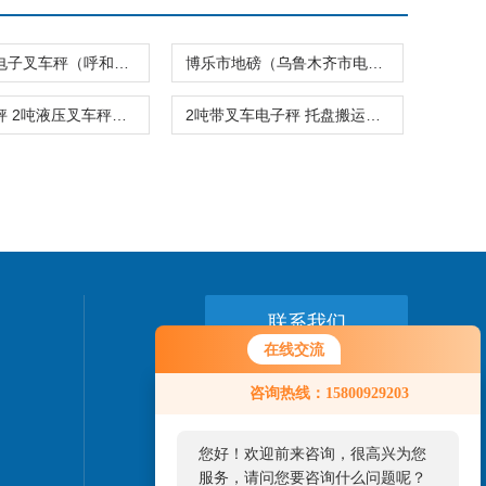
阿拉尔市电子叉车秤（呼和浩特地磅）药厂电子秤
博乐市地磅（乌鲁木齐市电子叉车秤）塔城电子吊钩秤
叉车电子秤 2吨液压叉车秤报价 液压搬运叉车秤厂
2吨带叉车电子秤 托盘搬运叉车平台磅秤 2000kg液压电子叉车秤
联系我们
在线交流
24小时热线：
咨询热线：15800929203
15800929203
您好！欢迎前来咨询，很高兴为您
服务，请问您要咨询什么问题呢？