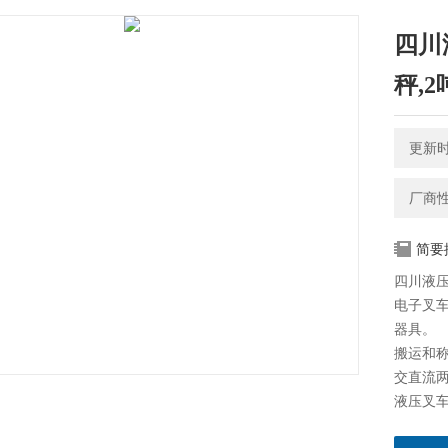
四川
秤,
更新时间
厂商
简要
四川液压
电子叉
器具。
搬运和
交直流
液压叉
轮