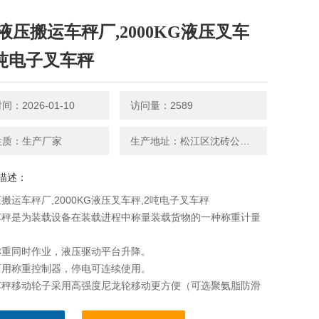
液压搬运车秤厂,2000KG液压叉车
2吨电子叉车秤
：2026-01-10
访问量：2589
性质：生产厂家
生产地址：松江区沈砖公路5599号
描述：
搬运车秤厂,2000KG液压叉车秤,2吨电子叉车秤
车秤是为装载设备在装载进程中称量装载货物的一种称重计量
称重同时作业，液压驱动平台升降。
两用称重控制器，停电可连续使用。
车秤移动轮子采用高强度尼龙轮移动更方便（可选聚氨脂防滑