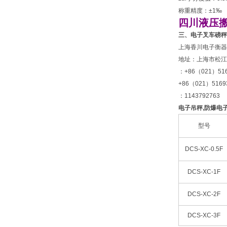
称重精度：±1‰
四川液压搬
三、电子叉车磅秤
上海香川电子衡器
地址：上海市松江
：+86（021）5
+86（021）516
：1143792763
电子吊秤
,
防爆电
型号
DCS-XC-0.5F
DCS-XC-1F
DCS-XC-2F
DCS-XC-3F