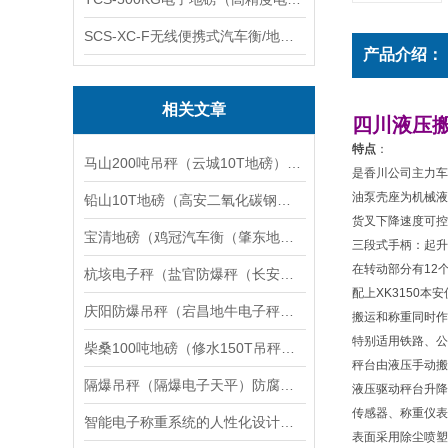
SCS-XC-F无线便携式汽车衡/地磅/轴重秤/称重仪
产品介绍：
相关文章
四川液压搬
特点
：
马山200吨吊秤（云城10T地磅）蕉岭汽车磅称）柳城100吨汽车衡维修
是香川公司主力车
油泵壳座为机械液
铅山10T地磅（高安二氧化碳钢瓶秤）徐汇5T吊秤）信州30T汽车衡维修
货叉下降速度可控
宝清地磅（鸡冠汽车衡（肇东地磅（安达汽车衡）新兴地磅）茄子河汽车衡维修
三段式手柄：起升
在转动部分有12
杭垓电子秤（盐官防爆秤（长安汽车衡）通元无人值守汽车衡）许村地磅维修
配上XK3150
庆阳防爆吊秤（宕昌地牛电子秤）肃北行车秤维修
搬运和称重同时作
特别适用铁路、公
柴桑100吨地磅（修水150T吊秤（宣桥汽车磅秤）都昌60T汽车衡维修
秤台由液压手动搬
隔爆吊秤（隔爆电子天平）防腐蚀电子吊秤维修
液压驱动秤台升降
传感器、称重仪表
智能电子称重系统的人性化设计与用户体验优化
表面采用除尘喷塑