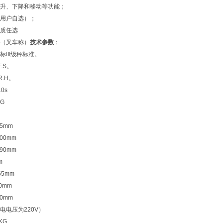
升、下降和移动等功能；
用户自选）；
质任选
（叉车称）
技术参数
：
III级秤标准。
.S。
R.H。
0s
KG
5mm
00mm
690mm
m
65mm
0mm
0mm
电电压为220V）
KG