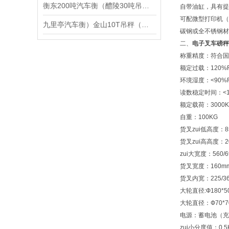
衡东200吨汽车衡（醴陵30吨吊秤（耒阳便携式地磅）株洲20T地磅维修
自带油缸，具有提
可配微型打印机（
九里亭汽车衡）金山10T吊秤（万祥200T汽车衡）新场50吨地磅维修
碳钢或全不锈钢材
二、
电子叉车磅秤
称重精度：符合国标
额定过载：120%F
环境湿度：<90%
读数稳定时间：<1
额定载荷：3000
自重：100KG
货叉zui低高度：8
货叉zui高高度：2
zui大宽度：560/
货叉宽度：160m
货叉内宽：225/3
大轮直径:Ф180*5
大轮直径：Ф70*7
电源：蓄电池（充
zui小分度值：0.5