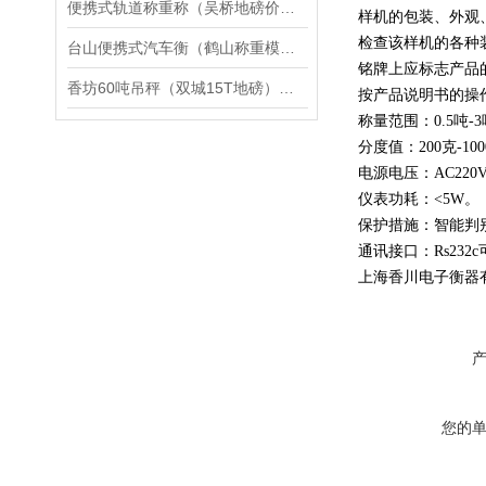
便携式轨道称重称（吴桥地磅价格）衡水地磅工厂）运河汽车衡修理
样机的包装、外观
检查该样机的各种
台山便携式汽车衡（鹤山称重模块）罗湖称重模块）开平地磅维修
铭牌上应标志产品的
香坊60吨吊秤（双城15T地磅）杭锦后旗30T汽车衡）呼伦贝尔地磅维修
按产品说明书的操
称量范围：0.5吨-3
分度值：200克-10
电源电压：AC220V+
仪表功耗：<5W。
保护措施：智能判
通讯接口：Rs232
上海香川电子衡器
您的