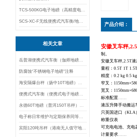
TCS-500KG电子地磅（高精度电子秤）羽绒秤
SCS-XC-F无线便携式汽车衡/地磅/轴重秤/称重仪
产品介绍：
相关文章
安徽叉车秤,2.
制。
岳普湖便携式汽车衡（伽师地磅）麦盖提便携式地磅维修
安徽叉车秤,2.5
量程：0.5T 1T 1.5T 
防腐蚀“不锈钢电子地磅”注释
精度：0.2 kg 0.5 kg
海安隔爆台秤（扬中10T地磅）海陵150T汽车衡）滨海100T吊秤
窄叉：1150mm×5
宽叉：1150mm×6
便携式汽车衡（便携式电子地磅）现场操作规程
标准配置……
永德60T地磅（普洱150T吊秤）景东轨道秤）德钦30T汽车衡维修
液压升降手动搬运
只英国进口（KL
电子称日常维护与定期保养同等重要,不可轻视
称重仪表
可充电电池、充电
宾阳120吨吊秤（港南无人值守地磅）带道闸称重自动汽车衡）上林2T地磅
计量要求……