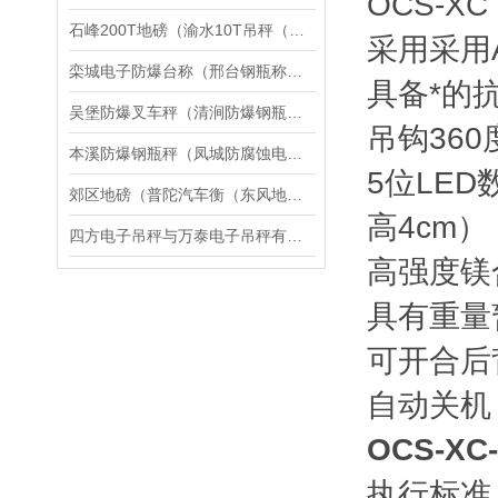
OCS-
石峰200T地磅（渝水10T吊秤（北塔轨道电子秤）岳塘50T汽车衡维修
采用采用
栾城电子防爆台称（邢台钢瓶称价格）馆陶防爆秤厂家）井陉隔爆电子桌称维修
具备*的
吴堡防爆叉车秤（清涧防爆钢瓶秤）子洲防爆磅秤维修
吊钩36
本溪防爆钢瓶秤（凤城防腐蚀电子秤）平山隔爆桌称维修
5位LE
郊区地磅（普陀汽车衡（东风地磅）静安汽车衡）木兰地磅维修
高4cm）
四方电子吊秤与万泰电子吊秤有哪些区别
高强度镁
具有重量
可开合后
自动关机
OCS-X
执行标准：G