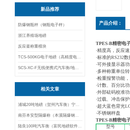
新品推荐
产品介绍：
防爆钢瓶秤（钢瓶电子秤）
浙江养殖场地磅
TPES-B
精密电
反应釜称重模块
·
精度高，反应速
TCS-500KG电子地磅（高精度电子秤）羽绒秤
·
标准的
RS232
数
·
可外接显示器功
SCS-XC-F无线便携式汽车衡/地磅/轴重秤/称重仪
·
多种称重单位转
·
检重报警功能，
·
计数、百分比功
相关文章
·
外部砝码校准功
·
过载、冲击保护
浦城20吨地磅（贺州汽车衡）宁明60吨吊秤）大门山80T汽车衡维修
·
超大蓝色背光
L
·
不锈钢秤盘
南芬本安型隔爆称（本溪隔爆钢瓶称）桓仁隔爆磅秤维修
TPES-B
精密电
陆良100吨汽车衡（富民地磅软件）会泽250T地磅维修
型号