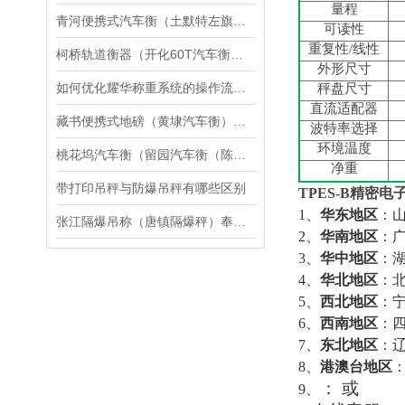
量程
青河便携式汽车衡（土默特左旗地磅）赛罕称重模块维修
可读性
重复性
/
线性
柯桥轨道衡器（开化60T汽车衡）嘉兴 30吨地磅）鹿城10T吊秤维修
外形尺寸
如何优化耀华称重系统的操作流程与效率？
秤盘尺寸
直流适配器
藏书便携式地磅（黄埭汽车衡）太湖无人值守汽车衡）黎里电子秤维修
波特率选择
环境温度
桃花坞汽车衡（留园汽车衡（陈家汽车衡）东平汽车衡）姑苏汽车衡维修
净重
带打印吊秤与防爆吊秤有哪些区别
TPES-B
精密电
1
、
华东地区
：
张江隔爆吊称（唐镇隔爆秤）奉新隔爆电子叉车称）永新电子隔爆台称维修
2
、
华南地区
：
3
、
华中地区
：
4
、
华北地区
：
5
、
西北地区
：
6
、
西南地区
：
7
、
东北地区
：
8
、
港澳台地区
：
或
9
、