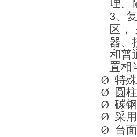
理。
、
3
区，
器、
和普
置相
Ø
特
Ø
圆
Ø
碳
Ø
采
Ø
台