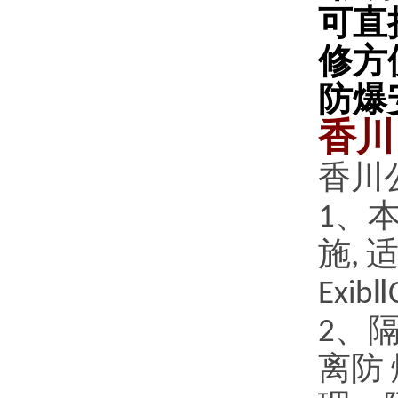
可直
修方
防爆
香川
香川
、
1
施
,
Ⅱ
Exib
、
2
离防