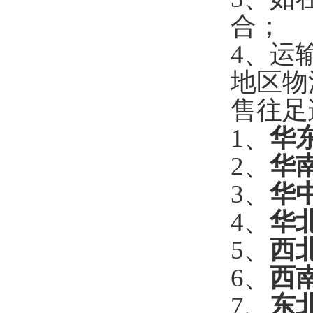
合；
4
、运
地区物
售往足
1
、
华
2
、
华
3
、
华
4
、
华
5
、
西
6
、
西
7
、
东