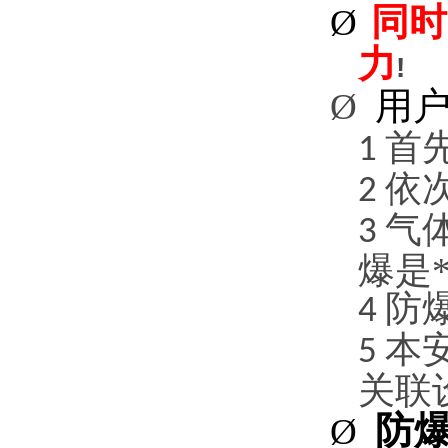
同时
Ø
力
!
用
Ø
首
1
依
2
气
3
爆是
防
4
本
5
关联
防
Ø