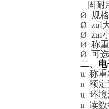
固耐
Ø
规
Ø
zu
Ø
zu
Ø
称
Ø
可
二、
电
u
称重
u
额定
u
环境
u
读数