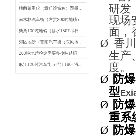
研发
槐荫轴重仪（章丘滚筒称）即墨液化气充装秤维修
现场
南木林汽车衡（左贡200吨地磅）波密150吨吊秤）天峻10T汽车衡维修
面，
柴桑100吨地磅（修水150T吊秤（宣桥汽车磅秤）都昌60T汽车衡维修
Ø
香
郊区地磅（普陀汽车衡（东风地磅）静安汽车衡）木兰地磅维修
生产
200吨地磅检定需要多少吨砝码
度。
麻江120吨汽车衡（芷江180T汽车磅）大方汽车衡维修
防爆
Ø
型
Exi
防爆
Ø
重系
防爆
Ø