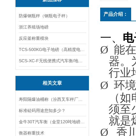
产品介绍：
防爆钢瓶秤（钢瓶电子秤）
浙江养殖场地磅
一、
电
反应釜称重模块
Ø
能
TCS-500KG电子地磅（高精度电子秤）羽绒秤
器。
SCS-XC-F无线便携式汽车衡/地磅/轴重秤/称重仪
行业
Ø
环
相关文章
（如
寿阳隔爆油桶称（汾西叉车秤厂家）潞城钢瓶秤报价）平顺防爆称修理
须至
标准砝码用途您知多少？
就是
金牛30T汽车衡（金堂120吨地磅）开远汽车衡修理
Ø
香
衡器称重技术