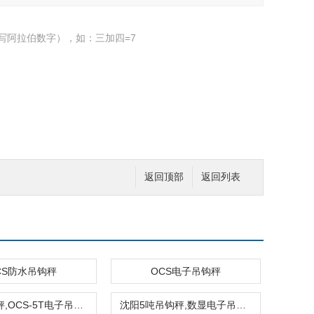
写阿拉伯数字），如：三加四=7
返回顶部
返回列表
CS防水吊钩秤
OCS电子吊钩秤
武汉吊钩秤,OCS-5T电子吊钩秤,可配打印式功能的电子吊秤
沈阳5吨吊钩秤,数显电子吊秤,5000kg电子吊秤多少钱