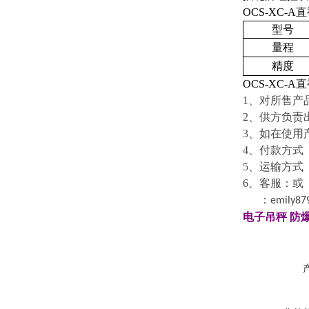
OCS-XC-A
直
型号
量程
精度
OCS-XC-A
直
1
、对所售产
2
、供方负责
3
、如在使用
4
、付款方式 
5
、运输方式
6
、客服：
或
：
emily87
电子吊秤
防