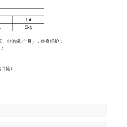
15t
g
5kg
器、电池保
3
个月），终身维护；
；
站自提
）
；