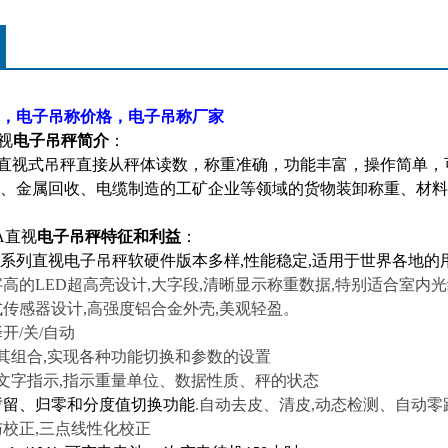
，电子吊称价格，电子吊称厂家
视
电子吊秤
简介
：
直视式吊秤直接从秤体读数，称重准确，功能丰富，操作简单，
、金属回收、电缆制造的工矿企业等领域的货物装卸称重、材料
A
直视
电子吊秤
特征和利益
：
系列直视电子吊秤软硬件版本多样
,
性能稳定
,
适用于世界各地的
字高的
LED
超高亮设计
,
大字段
,
清晰显示称重数据
,
特别适合室内光
式传感器设计
,
高强度铝合金外壳
,
美观轻盈。
择开
/
关
/
自动
其组合
,
实现各种功能切换和参数的设置
文字指示
,
指示重量单位、数据性质、秤的状态
暂留、归零和分度值切换功能
.
自动去皮、清皮
,
动态检测、自动零
与校正
,
三点线性化校正