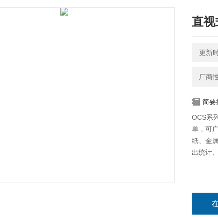
直视
更新时间
厂商
简要
OCS
单，可
纸、金
出统计