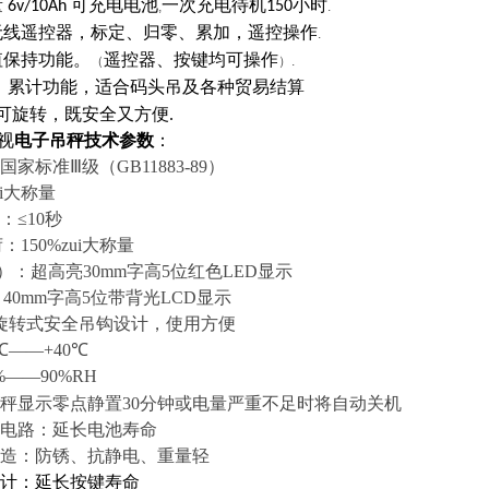
量
可充电电池
一次充电待机
小时
6v/10Ah
150
,
.
无线遥控器，标定、归零、累加，遥控操作
.
值保持功能。
遥控器、按键均可操作
（
）.
、累计功能，适合码头吊及各种贸易结算
可旋转，既安全又方便
.
视
电子吊秤
技术参数
：
国家标准Ⅲ级
（GB11883-89）
ui大称量
：≤
10
秒
荷：
150%
zui大称量
）
：超高亮
30mm
字高
5
位红色
LED
显示
：
40mm
字高
5
位带背光
LCD
显示
旋转式安全吊钩设计，使用方便
℃
——
+
40
℃
%
——
90%RH
秤显示零点静置
30
分钟或电量严重不足时将自动关机
电路：延长电池寿命
造：防锈、抗静电、重量轻
计：延长按键寿命