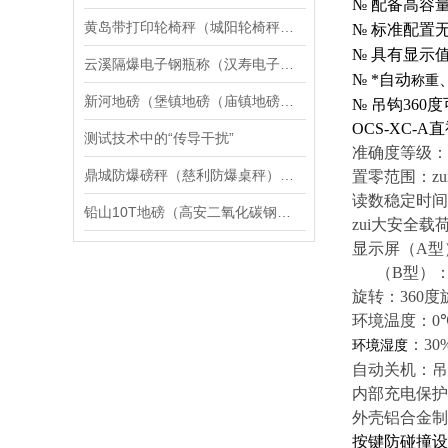
№
配备高容
黄岛带打印轮椅秤（城阳轮椅秤）崂山透析轮椅秤维修
№
标准配置
№
具有显示
云溪隔爆电子钢瓶称（汉寿电子隔爆衡器）君山隔爆电子油桶秤维修
№ *自动
称重
新河地磅（堡镇地磅（庙镇地磅（竖新地磅）三星地磅）向化地磅维修
№ 吊钩
360
度
OCS-XC-A
直
测试技术中的“传导干扰”
准确度等级：
鼎城防爆磅秤（慈利防爆桌秤）桑植防爆天平）武陵源防爆秤维修
置零范围：
z
读数稳定时间
铅山10T地磅（高安二氧化碳钢瓶秤）徐汇5T吊秤）信州30T汽车衡维修
zui大安全载
显示屏
（A
型
（B
型
）
旋转：
360
度
环境温度：
0
：
30
环境湿度
自动关机：吊
内部充电保护
外壳铝合金制
按键防碰撞设