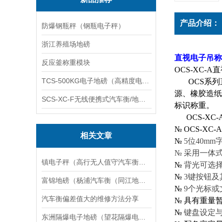
产品介绍：
防爆钢瓶秤（钢瓶电子秤）
浙江养殖场地磅
直视电子吊称
反应釜称重模块
OCS-XC-A
直
TCS-500KG电子地磅（高精度电子秤）羽绒秤
OCS
系列
源、橡胶造纸
SCS-XC-F无线便携式汽车衡/地磅/轴重秤/称重仪
标识称重。
OCS-XC-
№
OCS-XC-A
相关文章
№
5
位
40mm
№ 采用一体
镇电子秤（高行无人值守汽车衡）合庆汽车衡（浦东便携式地磅维修
№
背光可选
№
3
键按钮及
富锦地磅（杨浦汽车衡（同江地磅）虹口汽车衡）桦南地磅维修
№
9
个光标或
汽车衡偏差值大的维修方法分享
№
具有重量
№
键盘设定
东洲隔爆电子地磅（望花隔爆电子钢瓶秤）顺城隔爆电子油桶称维修