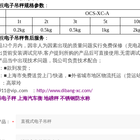
视
电子吊秤
规格参数
：
OCS-XC-A
1t
2t
3t
5t
10t
0.2kg
0.5kg
0.5kg
1kg
2k
视
电子吊秤
售后服务
：
品
12
个月内，因非人为因素出现的质量问题实行免费保修（充电
出货前安装调试完毕
,
客户提到所购的产品后可直接使用
,
无需调试
产品当中出现技术问题，我公司负责技术配合；
：■款到发货；
 ：■上海市免费送货上门
/
快递，■外省城市地区物流托运
（
货运
：高翠玲
：
911@vip..com
http://www.dibang-xc.com/
爆电子秤
上海汽车衡
地磅秤
不锈钢防水称
产品：