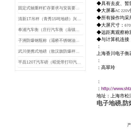
◆具有去皮、暂
固定式轴重秤贮存要求与安装要点：
◆大屏幕
AC 220V
◆所有操作均采
清新1T吊秤（青秀15吨地磅）兴业道闸称重地磅）揭西30T汽车衡维修
◆大屏尺寸：
670
奉浦汽车衡（庄行汽车衡（庙镇汽车衡）练塘汽车衡）浦庄汽车衡维修
◆远距离观察称
◆与计算机连接
子洲防爆钢瓶称（灞桥不锈钢油桶秤）永济吊秤）洛川隔爆钢瓶秤维修
：
武川便携式地磅（敖汉旗防爆秤）喀喇沁旗电子秤）达拉特旗汽车衡维修
上海香川电子衡
：
平昌120T汽车磅（昭觉带打印汽车衡）炉霍250吨地磅维修
：高翠玲
：
：
http://www.sht
地址：上海市松
电子地磅
,
防