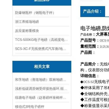
产品介绍：
防爆钢瓶秤（钢瓶电子秤）
浙江养殖场地磅
电子地磅
,
防
反应釜称重模块
：
大屏幕
产品名称
TCS-500KG电子地磅（高精度电子秤）羽绒秤
产品型号
：
OCS-X
量程范围：
1t.2t.3
SCS-XC-F无线便携式汽车衡/地磅/轴重秤/称重仪
产品图
：
产品简介：
无线
相关文章
构，仪表部分功
详细信息
：
和孚地磅（善琏地磅）双林地磅（菱湖地磅）道场地磅维修
◆
无线电
OCS-SZ
◆秤体采用了吊
浅析低碳调质钢受焊接热循环,组织性能变复杂
◆全钢结构外壳
练塘电子地磅（赵巷磅秤座椅秤（三林轮椅秤应用领域
◆工作温度可根
◆称量值显示采
移动式3吨电子磅秤