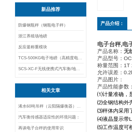
新品推荐
产品介绍：
防爆钢瓶秤（钢瓶电子秤）
浙江养殖场地磅
电子台秤
,
电
反应釜称重模块
产品名称：
无
TCS-500KG电子地磅（高精度电子秤）羽绒秤
产品型号：OCS
称量范围：1T 2T 
SCS-XC-F无线便携式汽车衡/地磅/轴重秤/称重仪
允许误差：0.2kg-
产品图片：
产品性能参数
相关文章
⑴计量准确，
⑵全钢结构外
浠水60吨吊秤（云阳隔爆衡器）老河口120T汽车衡维修
⑶秤体内采用
汽车衡传感器适应性的环境问题：
⑷液晶显示带
⑸工作温度可
再谈电子台秤的使用常识