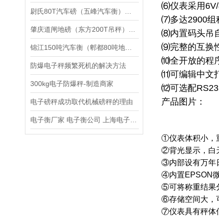
⑹仪表采用
6V
尉氏80T汽车磅（五峰汽车衡）下陆300吨地磅维修
⑺多达
2900
组
肇庆道闸地磅（东方200T吊秤）深圳50吨汽车衡）龙岗15T地磅维修
⑻内置码头吊
⑼完整的互换
锦江150吨汽车衡（郫都80吨地磅）*汽车衡维修
⑽全开放的程
防爆电子秤频繁死机的解决方法
⑾可编辑中文
300kg电子防爆秤-制造商家
⑿可选配
RS23
产品图片：
电子磅秤成功取代机械磅秤的理由
电子衡厂家 电子衡公司 上海电子衡总厂
①仪表体积小，
②背光显示，白
③内部设有万年
④内置
EPSON
⑤可将称重结果
⑥存储空间大，
⑦仪表具有秤体