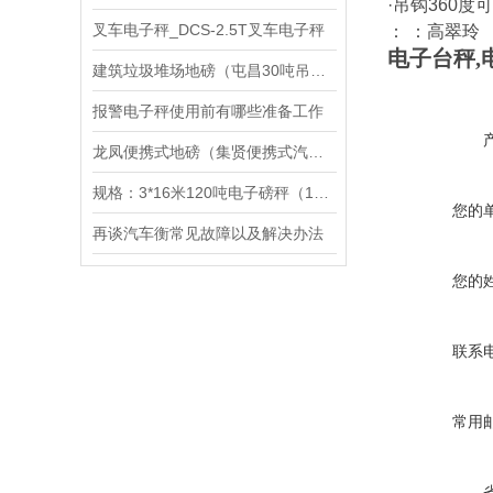
·吊钩
360
度可
叉车电子秤_DCS-2.5T叉车电子秤
： ：高翠玲
电子台秤
,
建筑垃圾堆场地磅（屯昌30吨吊秤）福田80吨汽车衡）光明80T地磅维修
报警电子秤使用前有哪些准备工作
龙凤便携式地磅（集贤便携式汽车衡）绥棱便携式地磅）绥化便携式汽车衡维修
规格：3*16米120吨电子磅秤（120T汽车地磅）
您的
再谈汽车衡常见故障以及解决办法
您的
联系
常用