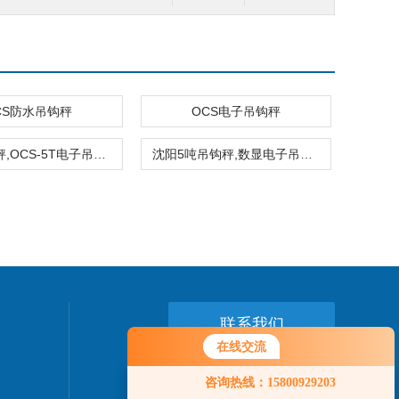
CS防水吊钩秤
OCS电子吊钩秤
武汉吊钩秤,OCS-5T电子吊钩秤,可配打印式功能的电子吊秤
沈阳5吨吊钩秤,数显电子吊秤,5000kg电子吊秤多少钱
联系我们
在线交流
24小时热线：
咨询热线：15800929203