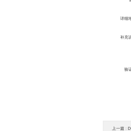
详细
补充
验
上一篇 :