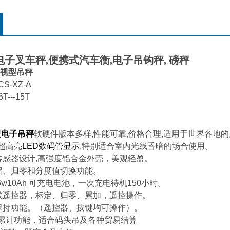
电子叉车秤
,
便携式汽车衡
,
电子吊钩秤
,
磅秤
视型吊秤
S-XZ-A
---15T
型
电子吊秤
软硬件版本多样
,
性能可靠
,
价格合理
,
适用于世界各地的
超高亮
LED
数码管显示
,
特别适合室内光线昏暗的场合使用。
传感器设计
,
高强度铝合金外壳，美观轻盈。
留、归零和分度值切换功能。
v/10Ah
可充电电池，一次充电待机
150
小时。
线遥控器，标定、归零、累加，遥控操作。
保持功能。
（
遥控器、按键均可操作
）
。
累计功能，适合码头吊及各种贸易结算