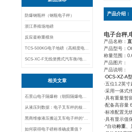
产品介绍：
防爆钢瓶秤（钢瓶电子秤）
浙江养殖场地磅
电子台秤
,
反应釜称重模块
产品名称：
直
TCS-500KG电子地磅（高精度电子秤）羽绒秤
产品型号：OC
称量范围：0.6T
SCS-XC-F无线便携式汽车衡/地磅/轴重秤/称重仪
产品图片：
产品说明：
·
OCS-XZ-A
相关文章
·五位
1.2
英寸
·采用一体式
石景山电子隔爆称（朝阳隔爆电子钢瓶称）丰台隔爆电子磅秤维修
·具有重量暂
·配备高容量
6
从液压到数据：电子叉车秤的核心技术原理
·标准配置无
黑商维修液压搬运叉车电子秤的“潜规则”
·具有显示值
·*自动
称重
、
如何获得电子磅称准确皮重值？