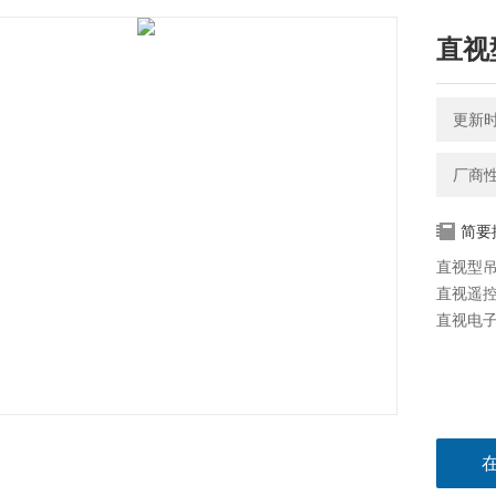
直视
更新时间
厂商
简要
直视型
直视遥
直视电