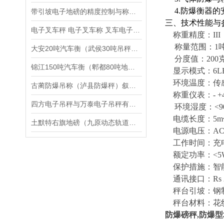
4.
防爆衡器的
带引坡电子地磅的精度控制与称重准确性
三、技术性能与
电子叉车秤 电子叉车称 叉车电子秤厂家
称重精度：
II
称量范围：
1
大安20吨汽车衡（武侯30吨吊秤）绿春汽车磅）荣县200吨地磅维修
分度值：
200
锦江150吨汽车衡（郫都80吨地磅）*汽车衡维修
显示模式：
6L
环境温度：传
古蔺防爆吊称（泸县防爆秤）叙永防爆天平）泸州防爆磅秤维修
称重仪表：
- +
四方电子吊秤与万泰电子吊秤有哪些区别
环境湿度：
<9
电缆长度：
5m
土默特右旗地磅（九原动态轨道衡）玉泉道闸称重地磅）郊区便携式汽车衡维修
电源电压：
AC
工作时间：充
额定功率：
<5
保护措施：智
通讯接口：
Rs
秤台引坡：钢
秤台材料：花
防爆磅秤,防爆