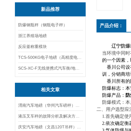
新品推荐
防爆钢瓶秤（钢瓶电子秤）
产品介绍：
浙江养殖场地磅
辽宁防爆地
反应釜称重模块
当环境中同时
TCS-500KG电子地磅（高精度电子秤）羽绒秤
的一个因素，
香川公司设
SCS-XC-F无线便携式汽车衡/地磅/轴重秤/称重仪
训，分销商培
香川所有的
防爆标志：本
相关文章
防爆产品：
防
防爆模式：本
渭南汽车地磅（华州汽车磅秤）临渭地磅维修
二、用户选型应
液压叉车秤的故障分析及解决方案：
1.
首先确定使
2.
依次确定衡
庆安汽车地磅（文昌120T吊秤）珠海20吨汽车衡）番禺200吨地磅维修
3.
气体防爆与