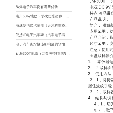
JM-3000
3
防爆电子汽车衡有哪些优势
电源
:DC 9V
特点
:
液晶带
南川60吨地磅（甘孜防爆吊称）璧山10T汽车衡维修
产品说明：
简介：
准确
海珠便携式汽车衡（天河称重模块）南沙无人值守地磅维修
应用范围：
便携式电子汽车磅（汽车电子磅称）便携电子地磅秤维修
产品介绍：
尺寸范围：
电子汽车衡焊接热影响区的轫性、硬度和组织性能：
注意：使用
勐海300T地磅（麻栗坡带打印汽车磅）武定50T汽车衡维修
圆盘取样器
1.
本仪器
2.
2.
取样面
3.
使用方法
3
．
1
，将待
握住波纹手轮
3
．
2
，取样
4.
结构与调
4
．
1
，切
钉），取