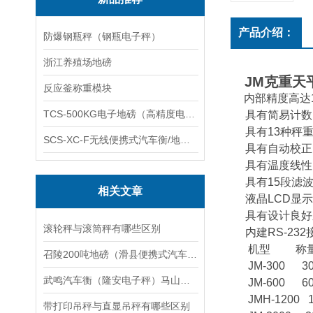
产品介绍：
防爆钢瓶秤（钢瓶电子秤）
浙江养殖场地磅
JM
克重天
反应釜称重模块
内部精度高达
TCS-500KG电子地磅（高精度电子秤）羽绒秤
具有简易计数
具有
13
种秤
SCS-XC-F无线便携式汽车衡/地磅/轴重秤/称重仪
具有自动校正
具有温度线性
具有
15
段滤
相关文章
液晶
LCD
显
具有设计良好
滚轮秤与滚筒秤有哪些区别
内建
RS-232
机型
称
召陵200吨地磅（滑县便携式汽车衡）永城80T汽车衡维修
JM-300
3
武鸣汽车衡（隆安电子秤）马山防爆秤）邕宁地磅维修
JM-600
6
JMH-1200
带打印吊秤与直显吊秤有哪些区别