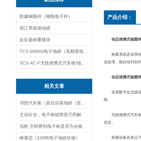
防爆钢瓶秤（钢瓶电子秤）
产品介绍：
浙江养殖场地磅
反应釜称重模块
动态便携式轴重秤
TCS-500KG电子地磅（高精度电子秤）羽绒秤
称重系统是采用全新
息处理，能自动判别车
SCS-XC-F无线便携式汽车衡/地磅/轴重秤/称重仪
动态便携式轴重秤
相关文章
采用数字化无线传输
障。
书院汽车衡（富拉尔基地磅（宣桥汽车衡）讷河地磅）老港汽车衡维修
主动出击，电子称故障迎刃而解
无线便携式汽车衡优
优良。
浅析 怎样辨别电子称是否为合格产品！
峰幂恋《100吨电子地磅价格》
称重设备具有以下