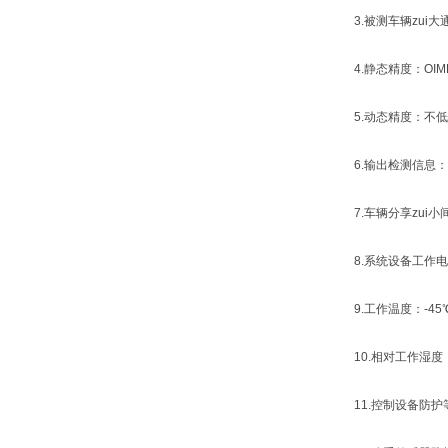
3.被测车辆zui大通
4.静态精度：OIM
5.动态精度：不低于《
6.输出检测信息：
7.车辆分享zui小间
8.系统设备工作电压采用
9.工作温度：-45℃
10.相对工作湿度：
11.控制设备防护等