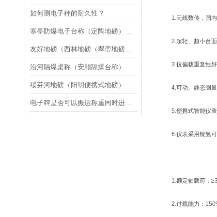
如何测电子秤的耐久性？
1.无线数传，国内
寒亭防爆电子台称（定陶地磅）成武电子隔爆天平维修
2.超轻、超小台面
友好地磅（西林地磅（翠峦地磅（鸡西地磅）伊春地磅）南岔地磅维修
3.抗偏载重复性好
沿河隔爆桌称（安顺隔爆台称）铜仁隔爆地磅）富民隔爆电子叉车称维修
绥芬河地磅（阳明便携式地磅）海林汽车衡）爱民便携式汽车衡维修
4.可动、静态测量
电子秤是否可以搬运称重同时进行？
5.便携式智能仪表
6.仪表采用镍氢可
1.额定轴载荷：≥3
2.过载能力：150