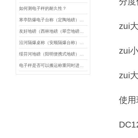
分度值：
如何测电子秤的耐久性？
寒亭防爆电子台称（定陶地磅）成武电子隔爆天平维修
zui大称
友好地磅（西林地磅（翠峦地磅（鸡西地磅）伊春地磅）南岔地磅维修
沿河隔爆桌称（安顺隔爆台称）铜仁隔爆地磅）富民隔爆电子叉车称维修
zui小
绥芬河地磅（阳明便携式地磅）海林汽车衡）爱民便携式汽车衡维修
电子秤是否可以搬运称重同时进行？
zui大
使用环境
DC12V