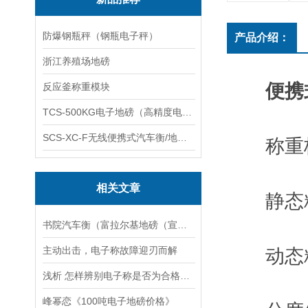
防爆钢瓶秤（钢瓶电子秤）
产品介绍：
浙江养殖场地磅
便携
反应釜称重模块
TCS-500KG电子地磅（高精度电子秤）羽绒秤
SCS-XC-F无线便携式汽车衡/地磅/轴重秤/称重仪
称重板尺寸
相关文章
静态精度
书院汽车衡（富拉尔基地磅（宣桥汽车衡）讷河地磅）老港汽车衡维修
主动出击，电子称故障迎刃而解
动态精度
浅析 怎样辨别电子称是否为合格产品！
峰幂恋《100吨电子地磅价格》