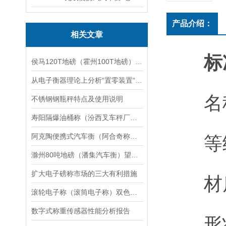
产品介绍：
相关文章
标
侯马120T地磅（霍州100T地磅）临汾200T地磅维修
从电子衡器理论上分析“置零装置“的作用
名称
不锈钢钢瓶秤特点及使用说明
寿阳隔爆油桶称（汾西叉车秤厂家）潞城钢瓶秤报价）平顺防爆称修理
阿克陶便携式汽车衡（阿合奇称重模块）乌恰地磅维修
等级
滁州80吨地磅（潘集汽车衡）望江50T吊秤）霍邱200吨汽车衡维修
扩大电子磅称市场的三大有利措施
材质
滚轮电子称（滚筒电子称）双色报警灯电子台秤维修
数字式称重传感器性能分析报告
形状：