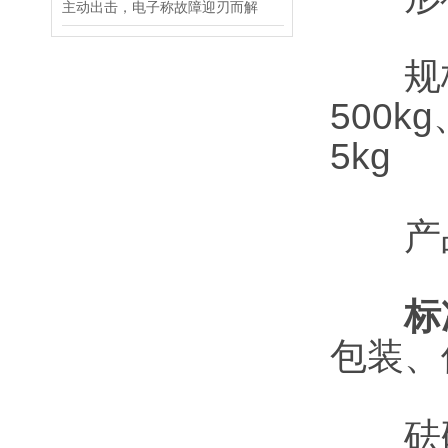
主动出击，电子称故障迎刃而解
规格(标
500kg
5kg
产品
标
包装、
砝码