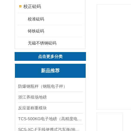
校正砝码
校准砝码
铸铁砝码
无磁不锈钢砝码
点击更多分类
新品推荐
防爆钢瓶秤（钢瓶电子秤）
浙江养殖场地磅
反应釜称重模块
TCS-500KG电子地磅（高精度电子秤）羽绒秤
SCS-XC-F无线便携式汽车衡/地磅/轴重秤/称重仪