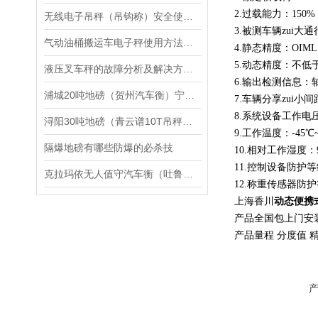
2.过载能力：150%
无线电子吊秤（吊钩称）安全使用指导步骤
3.被测车辆zui大
气动油桶搬运车电子秤使用方法及注意事项：
4.静态精度：OIM
5.动态精度：不低于
液压叉车秤的故障分析及解决方案：
6.输出检测信息
浦城20吨地磅（贺州汽车衡）宁明60吨吊秤）大门山80T汽车衡维修
7.车辆分享zui小间
8.系统设备工作电压
浔阳30吨地磅（青云谱10T吊秤（泰和电子轮椅秤）东乡60吨汽车衡维修
9.工作温度：-45℃~
隔爆地磅有哪些防爆的必杀技
10.相对工作湿度：
11.控制设备防护等级
克拉玛依无人值守汽车衡（吐鲁番电子地磅）高昌电子汽车衡维修
12.称重传感器防护
上海香川
动态便携
产品全国包上门安
产品量程 分度值