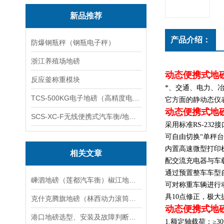
新品推荐
产品介绍：
防爆钢瓶秤（钢瓶电子秤）
浙江养殖场地磅
动态便携式地
反应釜称重模块
*、交通、电力、
TCS-500KG电子地磅（高精度电子秤）羽绒秤
它方面的静动态仪
动态便携式地
SCS-XC-F无线便携式汽车衡/地磅/轴重秤/称重仪
采用标准RS-23
可自由切换“单秤台
内置高速微型打印
相关文章
配交流充电器与车
通过预置整车车型
嵊泗地磅（莲都汽车衡）椒江地磅）海盐汽车衡维修
可对称重车辆进行
具10点修正，极
克什克腾旗地磅（林西动力滚筒称）宁城轨道电子称）克东称重模块维修
动态便携式地
港口地磅选型、安装及故障判断方法
1.额定轴载荷：≥30