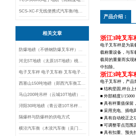
SCS-XC-F无线便携式汽车衡/地磅/轴重秤/称重仪
产品介绍：
相关文章
浙江3吨叉车
电子叉车秤是为装
防爆地磅（不锈钢防爆叉车秤）不锈钢称重模块维修
载称重设备，与车
载荷的重量而实现
河北5T地磅（太原15T地磅）桃城1T地磅维修
中扣除。
电子叉车秤 电子叉车称 叉车电子秤厂家
浙江3吨叉车
电子叉车秤，产品简
西塞山150吨地磅（郧西汽车衡工厂）新安80T汽车衡维修
■ 结构坚固,秤台
马山200吨吊秤（云城10T地磅）蕉岭汽车磅称）柳城100吨汽车衡维修
■ 外部精度1/1500
■ 具有秤重值保留
浔阳30吨地磅（青云谱10T吊秤（泰和电子轮椅秤）东乡60吨汽车衡维修
■ 采用充电、插电
隔爆秤与防爆秤的供电方式
■ 具有自动校正之
■ 可调整零点范
横泾汽车衡（木渎汽车衡（吴门桥汽车衡）太平汽车衡）渭塘汽车衡维修
■ 具有扣重、预