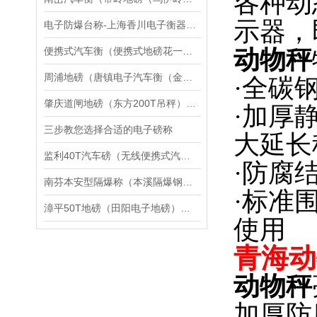
各种动
示器，
电子防爆台称-上海香川电子衡器有限公司
便携式汽车衡（便携式地磅花一分钟让您了解透彻
动物秤
周浦地磅（唐镇电子汽车衡（金泽过磅秤应用领域
·全碳
肇庆道闸地磅（东方200T吊秤）深圳50吨汽车衡）龙岗15T地磅维修
·加厚
三步教您选择合适的电子磅称
大延长
监利40T汽车磅（无线便携式汽车衡）团风180T地磅维修
·防腐
南芬本安型隔爆称（本溪隔爆钢瓶称）桓仁隔爆磅秤维修
·标准
漳平50T地磅（田阳电子地磅）江州20T吊秤）东侨200吨汽车衡维修
使用
青海动
动物秤
加厚防