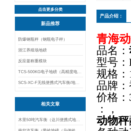
点击更多分类
产品介绍：
新品推荐
青海动
防爆钢瓶秤（钢瓶电子秤）
品名：
浙江养殖场地磅
型号：D
反应釜称重模块
规格：1T
TCS-500KG电子地磅（高精度电子秤）羽绒秤
品牌：
SCS-XC-F无线便携式汽车衡/地磅/轴重秤/称重仪
价格：38
相关文章
：，
动物秤
木里50吨汽车衡（达川便携式地磅）丹棱300T汽车磅维修
南岔汽车衡（带岭地磅（乌伊岭汽车衡（伊春地磅）饶河汽车衡（鹤岗地磅维修