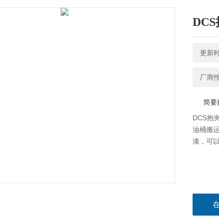
DC
更新时间
厂商
简要
DCS抱
油桶搬
漆，可