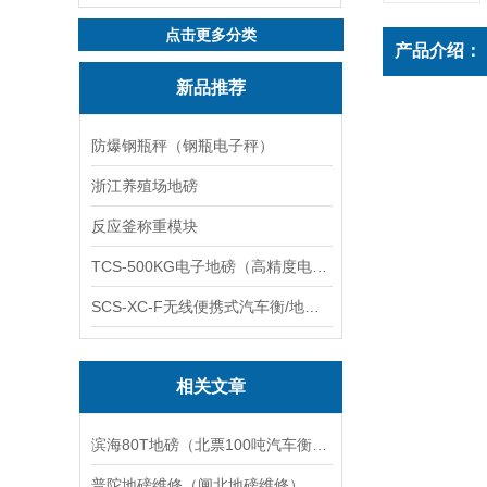
点击更多分类
产品介绍：
新品推荐
防爆钢瓶秤（钢瓶电子秤）
浙江养殖场地磅
反应釜称重模块
TCS-500KG电子地磅（高精度电子秤）羽绒秤
SCS-XC-F无线便携式汽车衡/地磅/轴重秤/称重仪
相关文章
滨海80T地磅（北票100吨汽车衡）和平20T吊秤维修
普陀地磅维修（闸北地磅维修）松江地磅维修