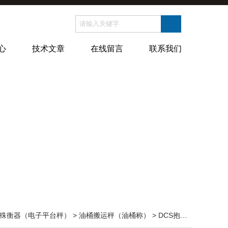
心
技术文章
在线留言
联系我们
殊衡器（电子平台秤）
>
油桶搬运秤（油桶称）
> DCS抱夹式油桶秤