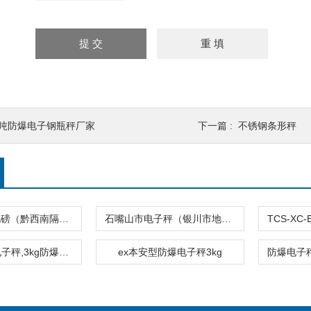
3吨防爆电子钢瓶秤厂家
下一篇 :
不锈钢条形秤
铜仁不锈钢地磅（黔西南隔爆电子天平）黔南防爆油桶秤
石嘴山市电子秤（银川市地磅）吴忠市电子称
ex西安防爆电子秤,3kg防爆桌秤价格
ex本安型防爆电子秤3kg