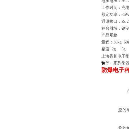
电源电压：AC 22
工作时间：充电
额定功率：<5
通讯接口：Rs 
秤台引坡：钢
产品规格
量程：30kg 60kg
精度 2g 5g 1
上海香川电子衡
称
等一系列衡器产
防爆电子
您的
您的