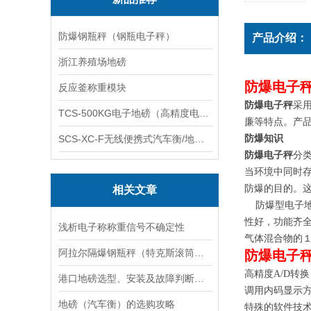
防爆钢瓶秤（钢瓶电子秤）
产品介绍：
浙江养殖场地磅
防爆电子
反应釜称重模块
防爆电子秤
采
TCS-500KG电子地磅（高精度电子秤）羽绒秤
廉等特点。产
SCS-XC-F无线便携式汽车衡/地磅/轴重秤/称重仪
防爆知识
防爆电子秤
分
当环境中同时
防爆的目的。
相关文章
防爆型电子地
性好，功能齐
浅析电子称称重信号不确定性
气体混合物的１
阿拉尔隔爆钢瓶秤（特克斯滚筒电子称）双河电子防爆台称维修
防爆电子
高精度A/D转换
港口地磅选型、安装及故障判断方法
调用内码显示
地磅（汽车衡）的选购攻略
特殊的软件技