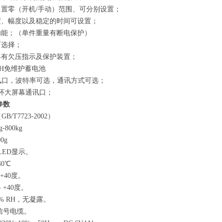
置零（开机/手动）范围、可分别设置；
度、幅度以及稳定的时间可设置；
功能；（单件重量有断电保护）
可选择；
具有欠压指示及保护装置；
AH免维护蓄电池
2通讯口，波特率可选，通讯方式可选；
流环大屏幕通讯口；
参数
B/T7723-2002）
-800kg
0g
LED显示。
0℃
- +40度。
- +40度。
% RH，无凝露。
信号电缆。