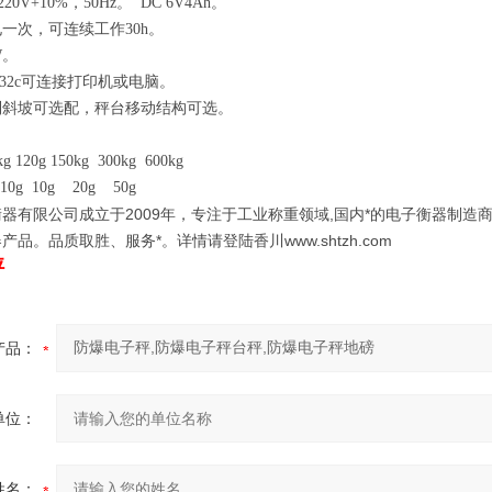
0V+10%，50Hz。 DC 6V4Ah。
一次，可连续工作30h。
W。
232c可连接打印机或电脑。
制斜坡可选配，秤台移动结构可选。
 120g 150kg 300kg 600kg
0g 10g 20g 50g
器有限公司成立于2009年，专注于工业称重领域,国内*的电子衡器制造商
品。品质取胜、服务*。详情请登陆香川www.shtzh.com
秤
产品：
单位：
姓名：