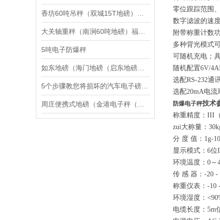
零位跟踪范围、
香坊60吨吊秤（双城15T地磅）杭锦后旗30T汽车衡）呼伦贝尔地磅维修
数字滤波的速
大关轴重秤（南涧60吨地磅）福贡10吨汽车衡）玉龙20吨吊秤维修
附带称重计数
多种背光模式
5吨电子防爆秤
可随机充电；
如东地磅（海门地磅（启东地磅（通州地磅）海安地磅）如皋地磅维修
随机配置6V/4
选配RS-23
5个步骤教您将损坏的汽车电子磅恢复正常使用
选配20mA电
技术
周庄便携式地磅（金港电子秤（锦丰防爆秤）塘桥无人值守地磅维修
防爆电子秤
称重精度：III（G
zui大称量：30kg
分 度 值：1g-10
显示模式：6位
环境温度：0～4
传 感 器：-20 
称重仪表：-10 
环境湿度：<90
电缆长度：5m