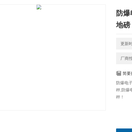
防爆
地磅
更新时间
厂商
简要
防爆电子
秤,防
秤！