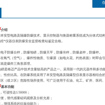
秤
介绍
用本安型电路及隔爆防爆技术。显示控制器与衡器称重系统成为分体式结
品经*仪器仪表防爆安全监督检查站鉴定合格。
类电子防爆台秤，防爆地磅，防爆天平，防爆吊秤，防爆桌秤，防爆秤。
存在氧气（空气）、爆炸性物质、引爆源（如电火花、灼热表面）时即会
这就是爆炸三角形原理。
磅是格迈产品中技术含量较高的产品之一。采用新一代的元器件和多功能
全、性价比高。在防爆系统采用了本安型电路及隔爆型仪表显示器相结合
区（或２区）危险性场所使用。可广泛使用于石油、化工、矿井、医药、航
秤
基本功能
，可读性达1/30000；
方便，替代感量砝码观察及分析允差；
术，增强系统的抗振动能力；