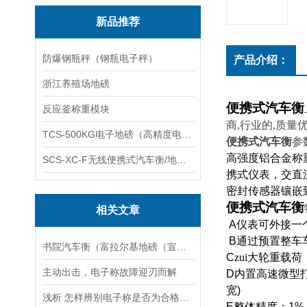
新品推荐
防爆钢瓶秤（钢瓶电子秤）
产品介绍：
浙江养殖场地磅
便携式汽车衡
反应釜称重模块
商,行业的,质量
TCS-500KG电子地磅（高精度电子秤）羽绒秤
便携式汽车衡
参
高强度铝合金称
SCS-XC-F无线便携式汽车衡/地磅/轴重秤/称重仪
携式仪表，交直
密封传感器镶嵌
便携式汽车衡
相关文章
A
仪表可外接一
B
通过预置整车
书院汽车衡（富拉尔基地磅（宣桥汽车衡）讷河地磅）老港汽车衡维修
C
zui大轮重载荷
主动出击，电子称故障迎刃而解
D
内置高速微型
宽
)
浅析 怎样辨别电子称是否为合格产品！
E
整体精度：
1%