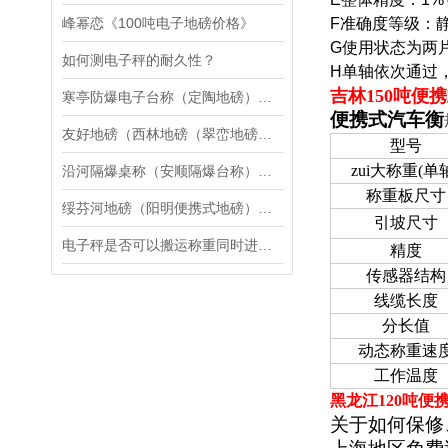
峰幂恋《100吨电子地磅价格》
F
准确度等级：
G
使用状态为两
如何测电子秤的耐久性？
H
单轴依次通过，
吉林150吨便
寒亭防爆电子台称（定陶地磅）成武电子隔爆天平维修
便携式汽车衡
友好地磅（西林地磅（翠峦地磅（鸡西地磅）伊春地磅）南岔地磅维修
型号
zui大称重(单
沿河隔爆桌称（安顺隔爆台称）铜仁隔爆地磅）富民隔爆电子叉车称维修
称重板尺寸
绥芬河地磅（阳明便携式地磅）海林汽车衡）爱民便携式汽车衡维修
引坡尺寸
电子秤是否可以搬运称重同时进行？
精度
传感器结构
线缆长度
分长值
动态称重速
工作温度
黑龙江120吨便
关于如何保修