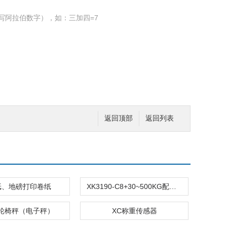
写阿拉伯数字），如：三加四=7
返回顶部
返回列表
纸、地磅打印卷纸
XK3190-C8+30~500KG配料秤用称重控制仪表价格
01轮椅秤（电子秤）
XC称重传感器