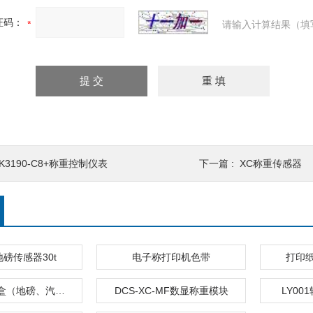
证码：
请输入计算结果（填
K3190-C8+称重控制仪表
下一篇 :
XC称重传感器
T地磅传感器30t
电子称打印机色带
打印
XC-JXH接线盒（地磅、汽车衡、磅秤、电子秤配件）
DCS-XC-MF数显称重模块
LY0