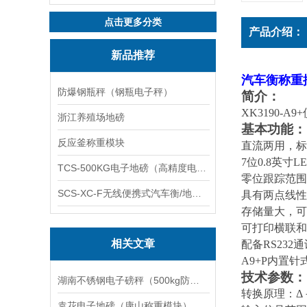
点击更多分类
产品介绍：
新品推荐
汽车衡称重
防爆钢瓶秤（钢瓶电子秤）
简介：
XK3190-A9+
浙江养殖场地磅
基本功能：
反应釜称重模块
直流两用，标
7
位
0.8
英寸
L
TCS-500KG电子地磅（高精度电子秤）羽绒秤
零位跟踪范围
SCS-XC-F无线便携式汽车衡/地磅/轴重秤/称重仪
具有两点线性
存储量大，可
可打印横联和
相关文章
配备
RS232
通
A9+P
内置针
技术参数：
湖南不锈钢电子磅秤（500kg防水电子台秤）
转换原理：Δ
袁花电子地磅（康山称重模块）林埭电子汽车衡）道场称重模块维修