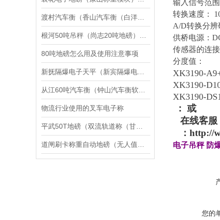
输入信号范围
转换速度：
1
渡村汽车衡（香山汽车衡（白洋湾汽车衡）北桥汽车衡）吴中汽车衡维修
A/D
转换分辨
根河50吨吊秤（尚志20吨地磅）延寿120吨汽车衡）二连浩特地磅维修
供桥电源：
D
传感器的连接
80吨地磅怎么用及使用注意事项
分度值：
新抚隔爆电子天平（新宾隔爆电子台称）旅顺口隔爆桌秤维修
XK3190-A9
XK3190-D1
从江60吨汽车衡（钟山汽车衡软件）印江200吨地磅维修
XK3190-DS
：
或
物流行业使用的叉车电子称
在线客服
平武50T地磅（双流轨道称（甘孜200吨汽车衡）成都200T吊秤维修
：
http://
道闸刷卡称重自动地磅（无人值守智能称重系统管理软件介绍
电子吊秤
防
您的