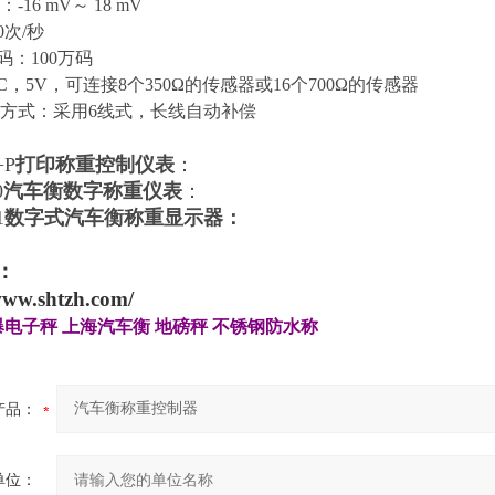
：
-16 mV
～
18 mV
0
次
/
秒
码：
100
万码
C
，
5V
，可连接
8
个
350
Ω的传感器或
16
个
700
Ω的传感器
方式：采用
6
线式，长线自动补偿
+P
打印称重控制仪表
：
0
汽车衡数字称重仪表
：
1
数字式汽车衡称重显示器：
：
www.shtzh.com/
爆电子秤
上海汽车衡
地磅秤
不锈钢防水称
产品：
单位：