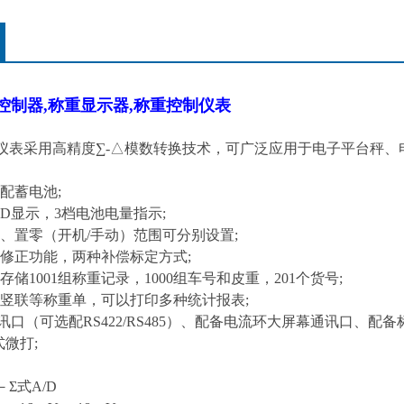
控制器,称重显示器,称重控制仪表
仪表采用高精度∑
-
△模数转换技术，可广泛应用于电子平台秤、
配蓄电池
;
ED
显示，
3
档电池电量指示
;
、置零（开机
/
手动）范围可分别设置
;
修正功能，两种补偿标定方式
;
存储
1001
组称重记录，
1000
组车号和皮重，
201
个货号
;
竖联等称重单，可以打印多种统计报表
;
讯口（可选配
RS422/RS485
）、配备电流环大屏幕通讯口、配备
式微打
;
－Σ式
A/D