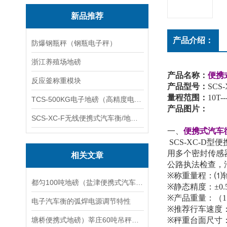
新品推荐
产品介绍：
防爆钢瓶秤（钢瓶电子秤）
浙江养殖场地磅
产品名称：
便携
反应釜称重模块
产品型号：
SCS-
量程范围：
10T--
TCS-500KG电子地磅（高精度电子秤）羽绒秤
产品图片：
SCS-XC-F无线便携式汽车衡/地磅/轴重秤/称重仪
一、
便携式汽车
SCS-XC-D
型便
用多个密封传感
相关文章
公路执法检查，
※
称重量程：⑴
都匀100吨地磅（盐津便携式汽车磅）罗甸汽车衡修理
※
静态精度：
±0.
※
产品重量：（
1
电子汽车衡的弧焊电源调节特性
※
推荐行车速度
塘桥便携式地磅）莘庄60吨吊秤（黄浦120吨汽车衡）金桥80T地磅维修
※
秤重台面尺寸