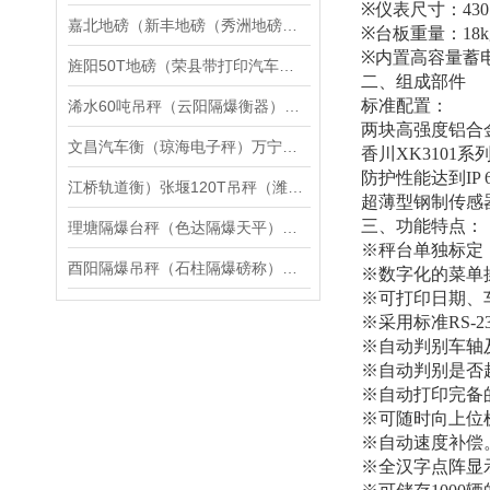
※
仪表尺寸：
430
嘉北地磅（新丰地磅（秀洲地磅（新城地磅）高照地磅）余新地磅维修
※
台板重量：
18k
※
内置高容量蓄
旌阳50T地磅（荣县带打印汽车衡）峨边140吨汽车磅维修
二、
组成部件
标准配置：
浠水60吨吊秤（云阳隔爆衡器）老河口120T汽车衡维修
两块高强度铝合
文昌汽车衡（琼海电子秤）万宁防爆秤）临高便携式地磅维修
香川
XK3101
系
防护性能达到
IP 
江桥轨道衡）张堰120T吊秤（潍坊80吨汽车衡）曹路50T地磅维修
超薄型钢制传感
三、
功能特点：
理塘隔爆台秤（色达隔爆天平）石渠隔爆桌秤维修
※秤台单独标定
酉阳隔爆吊秤（石柱隔爆磅称）彭水隔爆桌称维修
※数字化的菜单
※可打印日期、
※采用标准
RS-2
※自动判别车轴
※自动判别是否
※自动打印完备
※可随时向上位
※自动速度补偿
※全汉字点阵显