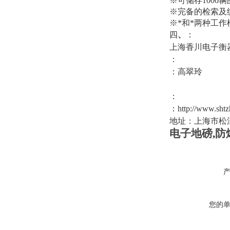
※可储存
1000
辆
※完备的检索及
※*和*两种工作
四
、
：
上海香川电子衡
：
：高翠玲
：
：
http://www.sht
地址：上海市松
电子地磅
,
防
您的