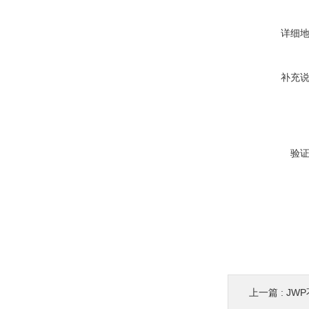
详细
补充
验
上一篇 :
JW