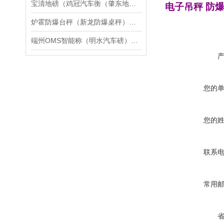
宝清地磅（鸡冠汽车衡（肇东地磅（安达汽车衡）新兴地磅）茄子河汽车衡维修
电子吊秤
防
炉霍防爆台秤（新龙防爆桌秤）道孚防爆天平维修
端州OMS智能称（明水汽车磅）梅州道闸称重汽车衡）德庆无人管汽车衡维修
您的
您的
联系
常用