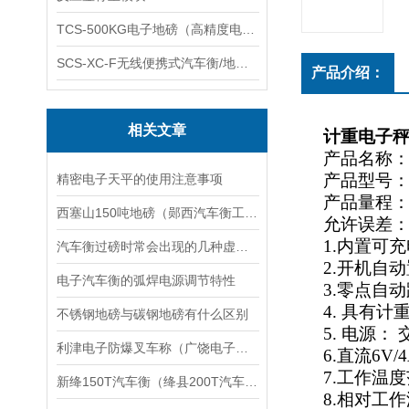
TCS-500KG电子地磅（高精度电子秤）羽绒秤
SCS-XC-F无线便携式汽车衡/地磅/轴重秤/称重仪
产品介绍：
相关文章
计重电子秤
产品名称
产品型号：
精密电子天平的使用注意事项
产品量程：1.5k
西塞山150吨地磅（郧西汽车衡工厂）新安80T汽车衡维修
允许误差：0.1g
1.
内置可充
汽车衡过磅时常会出现的几种虚假情况
2.
开机自动
电子汽车衡的弧焊电源调节特性
3.
零点自动
4.
具有计
不锈钢地磅与碳钢地磅有什么区别
5.
电源： 
利津电子防爆叉车称（广饶电子防爆地磅）东营电子防爆油桶称维修
6.
直流
6V/
7.
工作温度
新绛150T汽车衡（绛县200T汽车衡（垣曲10吨汽车衡维修
8.
相对工作