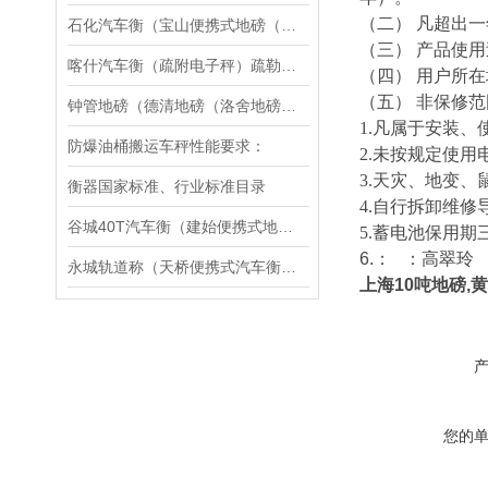
（二） 凡超出
石化汽车衡（宝山便携式地磅（张庙叉车秤维修
（三） 产品使
喀什汽车衡（疏附电子秤）疏勒防爆秤）英吉沙无人值守地磅维修
（四） 用户所
（五） 非保修
钟管地磅（德清地磅（洛舍地磅（雷甸地磅）新安地磅）禹越地磅维修
1.凡属于安装
防爆油桶搬运车秤性能要求：
2.未按规定使
3.天灾、地变
衡器国家标准、行业标准目录
4.自行拆卸维修
谷城40T汽车衡（建始便携式地磅）巫溪140T汽车磅维修
5.蓄电池保用期
6.：
：高翠玲 
永城轨道称（天桥便携式汽车衡）胶州便携式轨道秤维修
上海10吨地磅,
您的