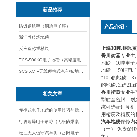
新品推荐
防爆钢瓶秤（钢瓶电子秤）
产品介绍：
浙江养殖场地磅
上海10吨地磅,
反应釜称重模块
香川衡器
专业生
TCS-500KG电子地磅（高精度电子秤）羽绒秤
地磅，10吨电子
地磅，150吨电子
SCS-XC-F无线便携式汽车衡/地磅/轴重秤/称重仪
*10m的地磅，3 m
的地磅, 3m*21
香川衡器
专业生
相关文章
型腔全密封，耐
统可选配计算机
便携式电子地磅的使用技巧与操作指南说明
用精度及精度的
行唐隔爆电子吊称（无极防爆桌秤）正定隔爆电子台称）安国电子隔爆桌称维修
汽车地磅
保修内
（一） 免费保
松江无人值守汽车衡（岳阳电子地磅）永丰电子汽车衡维修
年）。