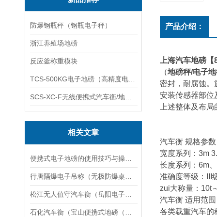
防爆钢瓶秤（钢瓶电子秤）
产品介绍：
浙江养殖场地磅
上海汽车地磅【8
反应釜称重模块
（
地磅秤/电子地
TCS-500KG电子地磅（高精度电子秤）羽绒秤
密封，耐腐蚀。
安装传感器部位
SCS-XC-F无线便携式汽车衡/地磅/轴重秤/称重仪
上述整体及布局
相关文章
汽车衡 规格参数
宽度系列：3m 3.2
便携式电子地磅的使用技巧与操作指南说明
长度系列：6m、7
行唐隔爆电子吊称（无极防爆桌秤）正定隔爆电子台称）安国电子隔爆桌称维修
准确度等级：III
zui大称量：10t～
松江无人值守汽车衡（岳阳电子地磅）永丰电子汽车衡维修
汽车衡 适用范围
各类载重汽车的
石化汽车衡（宝山便携式地磅（张庙叉车秤维修