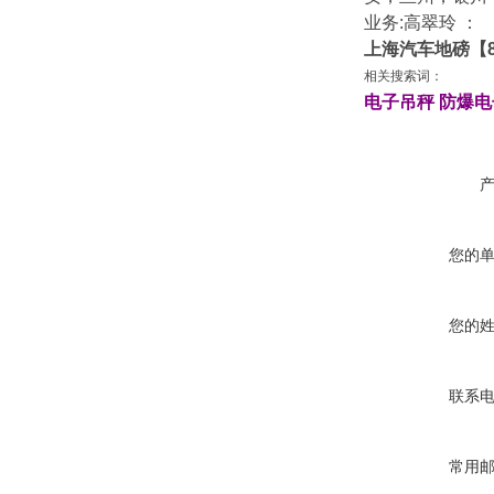
业务:高翠玲 ： ：ht
上海汽车地磅【8
相关搜索词：
电子吊秤
防爆电
您的
您的
联系
常用