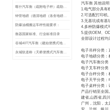
汽车衡 其他说明
喀什汽车衡（疏附电子秤）疏勒防爆秤）英吉沙无人值守地磅维修
1.电气部分具
2.可选配打印机
钟管地磅（德清地磅（洛舍地磅（雷甸地磅）新安地磅）禹越地磅维修
3.无基坑或有
防爆油桶搬运车秤性能要求：
4.多种防爆模式
5.提供OEM、O
衡器国家标准、行业标准目录
全部设计过程均
谷城40T汽车衡（建始便携式地磅）巫溪140T汽车磅维修
电子吊秤分类：
永城轨道称（天桥便携式汽车衡）胶州便携式轨道秤维修
电子地磅分类：
电子汽车衡分类
电子叉车秤分类
电子台秤分类：
电子天平分类：
电子桌秤分类：
产品行销至全国,
建省,山西省,四川
广州，沈阳，太
安，兰州，银川